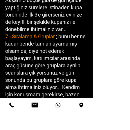
Akşam 5 buçuk gibi de gün içinde 
yaptığınız sürelere istinaden kupa 
töreninde ilk 3'e girerseniz evinize 
de keyifli bir şekilde kupanız ile 
dönebilme ihtimaliniz var...
7 - Sıralama & Gruplar
 ; bunu her ne 
kadar bende tam anlayamamış 
olsam da, diye not ederek 
başlayayım, katılımcılar arasında 
araç gücüne göre gruplara ayrılıp 
seanslara çıkıyorsunuz ve gün 
sonunda bu gruplara göre kupa 
alma ihtimaliniz oluyor... Kendim 
için konuşmam gerekirse, bazen 
dengim güçte arabalarla da 
eşleşen şekilde gruplara kaldım 
bazen de benden 200 hp üzerinde 
araçlarla da aynı grupta yarıştım... 