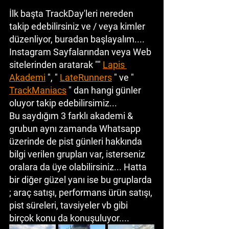
İlk başta TrackDay'leri nereden 
takip edebilirsiniz ve / veya kimler 
düzenliyor, buradan başlayalım....
Instagram Sayfalarından veya Web 
sitelerinden aratarak "" 
Lapis 
Akademi
 ", " 
LateRunners
 " ve " 
TrackManiacs
 " dan hangi günler 
oluyor takip edebilirsimiz...
Bu saydığım 3 farklı akademi & 
grubun aynı zamanda Whatsapp 
üzerinde de pist günleri hakkında 
bilgi verilen grupları var, isterseniz 
oralara da üye olabilirsiniz... Hatta 
bir diğer güzel yanı ise bu gruplarda 
; araç satışı, performans ürün satışı, 
pist süreleri, tavsiyeler vb gibi 
birçok konu da konuşuluyor.... 