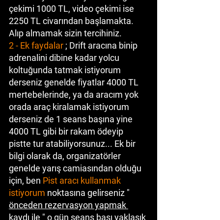
çekimi 1000 TL, video çekimi ise 
2250 TL civarından başlamakta. 
Alıp almamak sizin tercihiniz.
2 - Ek faydalar
 ; Drift aracına binip 
adrenalini dibine kadar yolcu 
koltuğunda tatmak istiyorum 
derseniz genelde fiyatlar 4000 TL 
mertebelerinde, ya da aracım yok 
orada araç kiralamak istiyorum 
derseniz de 1 seans başına yine 
4000 TL gibi bir rakam ödeyip 
pistte tur atabiliyorsunuz... Ek bir 
bilgi olarak da, organizatörler 
genelde yarış camiasından olduğu 
için, ben 
Pist aracı kullanmak 
istiyorum
 noktasına gelirseniz " 
önceden rezervasyon yapmak 
kaydı ile
 " o gün seans başı yaklaşık 