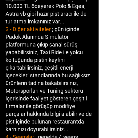
10.000 TL ödeyerek Polo & Egea, 
Astra vb gibi hazır pist aracı ile de 
tur atma imkanınız var...
3 - Diğer aktiviteler
 ; gün içinde 
Padok Alanında Simulatör 
platformuna çıkıp sanal sürüş 
yapabilirsiniz, Taxi Ride ile yolcu 
koltuğunda pistin keyfini 
çıkartabilirsiniz, çeşitli enerji 
içecekleri standlarında bu sağlıksız 
ürünlerin tadına bakabilirsiniz, 
Motorsporları ve Tuning sektörü 
içerisinde faaliyet gösteren çeşitli 
firmalar ile görüşüp modifiye 
parçalar hakkında bilgi alabilir ve de 
pist içinde bulunan restaurantda 
karnınızı doyurabilirsiniz...
4 - Seanslar
 ; genelde 4 seans 