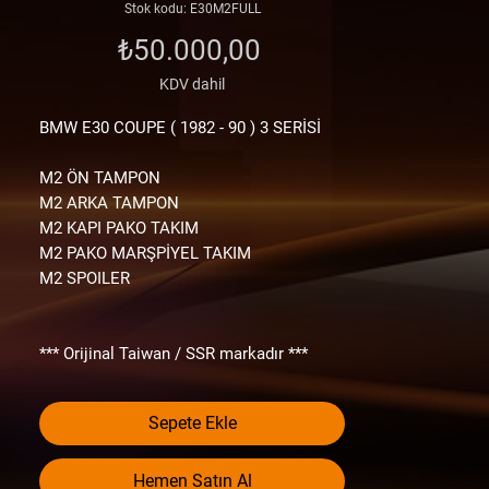
Stok kodu: E30M2FULL
Fiyat
₺50.000,00
KDV dahil
BMW E30
COUPE ( 1982 - 90 )
3 SERİSİ
M2 ÖN TAMPON
M2 ARKA TAMPON
M2 KAPI PAKO TAKIM
M2 PAKO MARŞPİYEL TAKIM
M2 SPOILER
*** Orijinal Taiwan / SSR markadır ***
Tademark ve Logoları tampon içlerinde ve
diğer parçalar üzerinde görebilirsiniz.
Sepete Ekle
Lütfen “ Çin malı mı ? “ diye sormayınız.
Taiwan diyip Çin malı satan firmalardan
değiliz.
Hemen Satın Al