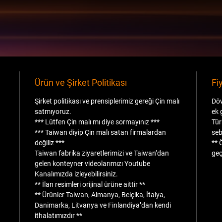
Ürün ve Şirket Politikası
Fi
Şirket politikası ve prensiplerimiz gereği Çin malı
Döv
satmıyoruz.
ek 
*** Lütfen Çin malı mı diye sormayınız ***
Tür
*** Taiwan diyip Çin malı satan firmalardan
seb
değiliz ***
** 
Taiwan fabrika ziyaretlerimizi ve Taiwan’dan
geç
gelen konteyner videolarımızı Youtube
Kanalımızda izleyebilirsiniz.
** İlan resimleri orijinal ürüne aittir **
** Ürünler Taiwan, Almanya, Belçika, İtalya,
Danimarka, Litvanya ve Finlandiya’dan kendi
ithalatımızdır **