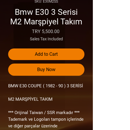
SKU: E30M2SS
Bmw E30 3 Serisi
M2 Marşpiyel Takım
Price
TRY 5,500.00
Sales Tax Included
Add to Cart
Buy Now
BMW E30
COUPE ( 1982 - 90 )
3 SERİSİ
M2 MARŞPİYEL TAKIM
*** Orijinal Taiwan / SSR markadır ***
Tademark ve Logoları tampon içlerinde
ve diğer parçalar üzerinde