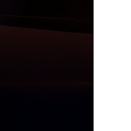
stop grupları, direksiyon, multimedya
sistem ve Akrapovic egzos uçları da
mevcuttur.
Anlaşmalı Kargo Firmaları ile gönderim
yapılmaktadır.
Kargo öncesi, size gelecek olan
ürünlerin her parçası kontrol edilmekle
birlikte resim ve videoları Whatsapp
üzerinden gönderilmektedir.
Kargo teslim alma süresinde, kargo
görevlisi ile birlikte ürünler açılıp
kontrol edilmelidir. Kargo teslimatı
esnasında kontrol edilmeyen ürünlerde
oluşacak zararlardan ötürü sorumluluk
ve iade kabul edilmemektedir.
"
Mağazadan Teslim Al
" seçeneğinde 1
hafta içinde alınmayan ürünler için 8.
gün ücret iadesi yapılıp, satış süreci