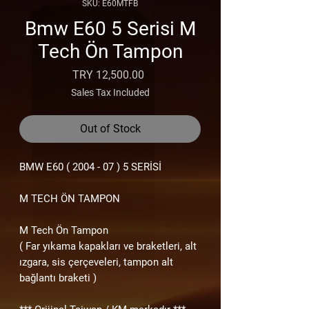
SKU: E60MTFB
Bmw E60 5 Serisi M
Tech Ön Tampon
Price
TRY 12,500.00
Sales Tax Included
Out of Stock
BMW E60
( 2004 - 07 ) 5
SERİSİ
M TECH ÖN TAMPON
M Tech Ön Tampon
( Far yıkama kapakları ve braketleri, alt
ızgara, sis çerçeveleri, tampon alt
bağlantı braketi )