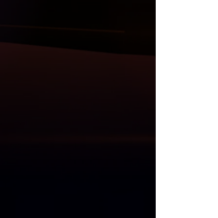
Bodykit, ön lip ve flaplar, ön panjur,
ayna kapak setler, tavan ve bagaj
spoiler, difüzör, kaput, çamurluk, far ve
stop grupları, direksiyon, multimedya
sistem ve Akrapovic egzos uçları da
mevcuttur.
Anlaşmalı Kargo Firmaları ile gönderim
yapılmaktadır.
Kargo öncesi, size gelecek olan
ürünlerin her parçası kontrol edilmekle
birlikte resim ve videoları Whatsapp
üzerinden gönderilmektedir.
Kargo teslim alma süresinde, kargo
görevlisi ile birlikte ürünler açılıp
kontrol edilmelidir. Kargo teslimatı
esnasında kontrol edilmeyen ürünlerde
oluşacak zararlardan ötürü sorumluluk
ve iade kabul edilmemektedir.