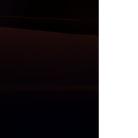
Diğer ürünlerimiz ;
( Carbon ya da ABS/PP plastik olarak )
Bodykit, ön lip ve flaplar, ön panjur,
ayna kapak setler, tavan ve bagaj
spoiler, difüzör, kaput, çamurluk, far ve
stop grupları, direksiyon, multimedya
sistem ve Akrapovic egzos uçları da
mevcuttur.
Anlaşmalı Kargo Firmaları ile gönderim
yapılmaktadır.
Kargo öncesi, size gelecek olan
ürünlerin her parçası kontrol edilmekle
birlikte resim ve videoları Whatsapp
üzerinden gönderilmektedir.
Kargo teslim alma süresinde, kargo
görevlisi ile birlikte ürünler açılıp
kontrol edilmelidir. Kargo teslimatı