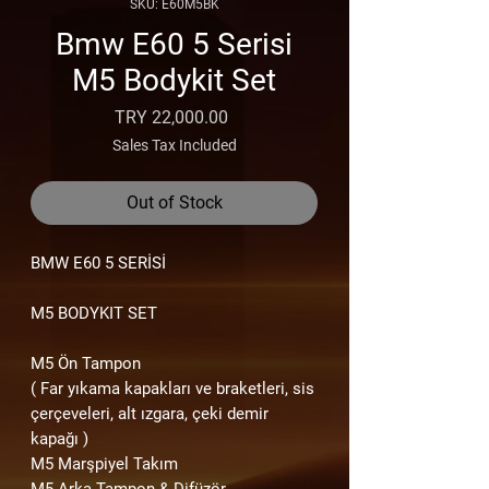
SKU: E60M5BK
Bmw E60 5 Serisi
M5 Bodykit Set
Price
TRY 22,000.00
Sales Tax Included
Out of Stock
BMW E60
5
SERİSİ
M5 BODYKIT SET
M5 Ön Tampon
( Far yıkama kapakları ve braketleri, sis
çerçeveleri, alt ızgara, çeki demir
kapağı )
M5 Marşpiyel Takım