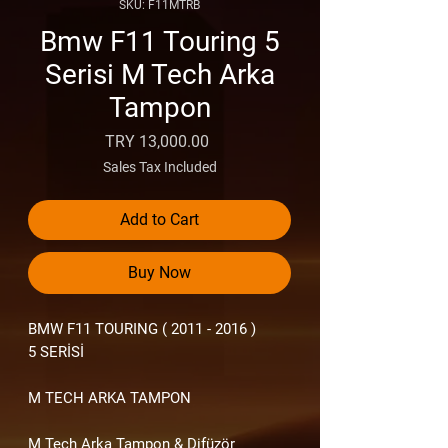
SKU: F11MTRB
Bmw F11 Touring 5
Serisi M Tech Arka
Tampon
Price
TRY 13,000.00
Sales Tax Included
Add to Cart
Buy Now
BMW F11 TOURING ( 2011 - 2016 )
5
SERİSİ
M TECH ARKA TAMPON
M Tech Arka Tampon & Difüzör