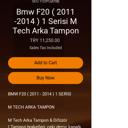
SKU: F20PLMTRB
Bmw F20 ( 2011
-2014 ) 1 Serisi M
Tech Arka Tampon
Price
TRY 11,250.00
Sales Tax Included
Add to Cart
Buy Now
BMW F20
( 2011 - 2014 ) 1
SERİSİ
M TECH ARKA TAMPON
M Tech Arka Tampon & Difüzör
( Tampon braketleri, çeki demir kapağı,