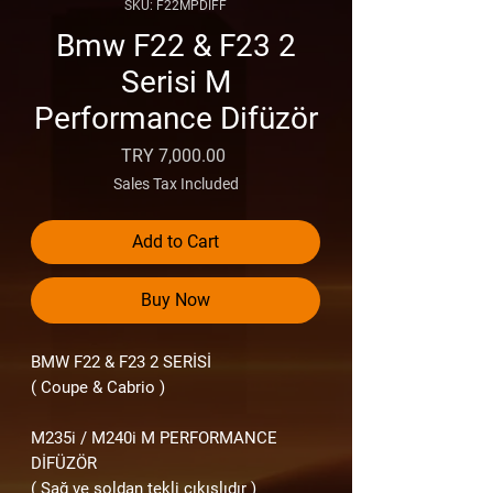
SKU: F22MPDIFF
Bmw F22 & F23 2
Serisi M
Performance Difüzör
Price
TRY 7,000.00
Sales Tax Included
Add to Cart
Buy Now
BMW F22
& F23 2
SERİSİ
( Coupe & Cabrio )
M235i / M240i M PERFORMANCE
DİFÜZÖR
( Sağ ve soldan tekli çıkışlıdır )