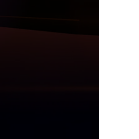
videolarını izleyebilirsiniz.
İlan resimleri orijinal ürüne aittir.
Diğer ürünlerimiz ;
( Carbon ya da ABS/PP plastik olarak )
Bodykit, ön lip ve flaplar, ön panjur,
ayna kapak setler, tavan ve bagaj
spoiler, difüzör, kaput, çamurluk, far ve
stop grupları, direksiyon, multimedya
sistem ve Akrapovic egzos uçları da
mevcuttur.
Anlaşmalı Kargo Firmaları ile gönderim
yapılmaktadır.
Kargo öncesi, size gelecek olan
ürünlerin her parçası kontrol edilmekle
birlikte resim ve videoları Whatsapp
üzerinden gönderilmektedir.
Kargo teslim alma süresinde, kargo