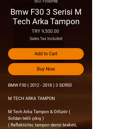
SKU: F30MTRB
Bmw F30 3 Serisi M
Tech Arka Tampon
Price
TRY 9,500.00
Sales Tax Included
Add to Cart
Buy Now
BMW F30
( 2012 - 2018 )
3 SERİSİ
M TECH ARKA TAMPON
M Tech Arka Tampon & Difüzör (
Soldan tekli çıkış )
( Reflektörler, tampon demir braketi,