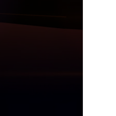
ürün anlatımları, konteyner geliş ve
açılma videoları, ürün montaj
videolarını izleyebilirsiniz.
İlan resimleri orijinal ürüne aittir.
Diğer ürünlerimiz ;
( Carbon ya da ABS/PP plastik olarak )
Bodykit, ön lip ve flaplar, ön panjur,
ayna kapak setler, tavan ve bagaj
spoiler, difüzör, kaput, çamurluk, far ve
stop grupları, direksiyon, multimedya
sistem ve Akrapovic egzos uçları da
mevcuttur.
Anlaşmalı Kargo Firmaları ile gönderim
yapılmaktadır.
Kargo öncesi, size gelecek olan
ürünlerin her parçası kontrol edilmekle
birlikte resim ve videoları Whatsapp