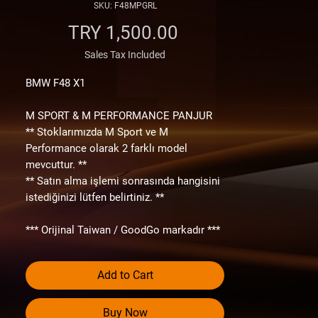
SKU: F48MPGRL
Price
TRY 1,500.00
Sales Tax Included
BMW F48 X1
M SPORT & M PERFORMANCE PANJUR
** Stoklarımızda M Sport ve M
Performance olarak 2 farklı model
mevcuttur. **
** Satın alma işlemi sonrasında hangisini
istediğinizi lütfen belirtiniz. **
*** Orijinal Taiwan / GoodGo markadır ***
Tademark ve Logoları tampon içlerinde ve
diğer parçalar üzerinde görebilirsiniz.
Add to Cart
Lütfen “ Çin malı mı ? “ diye sormayınız.
Taiwan diyip Çin malı satan firmalardan
değiliz.
Buy Now