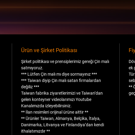
Ürün ve Şirket Politikası
Fi
Şirket politikası ve prensiplerimiz gereği Çin malı
Döv
satmıyoruz.
ek 
*** Lütfen Çin malı mı diye sormayınız ***
Tür
*** Taiwan diyip Çin malı satan firmalardan
seb
değiliz ***
** 
Taiwan fabrika ziyaretlerimizi ve Taiwan’dan
geç
gelen konteyner videolarımızı Youtube
Kanalımızda izleyebilirsiniz.
** İlan resimleri orijinal ürüne aittir **
** Ürünler Taiwan, Almanya, Belçika, İtalya,
Danimarka, Litvanya ve Finlandiya’dan kendi
ithalatımızdır **