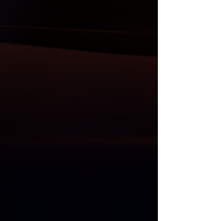
sistem ve Akrapovic egzos uçları da
mevcuttur.
Anlaşmalı Kargo Firmaları ile gönderim
yapılmaktadır.
Kargo öncesi, size gelecek olan
ürünlerin her parçası kontrol edilmekle
birlikte resim ve videoları Whatsapp
üzerinden gönderilmektedir.
Kargo teslim alma süresinde, kargo
görevlisi ile birlikte ürünler açılıp
kontrol edilmelidir. Kargo teslimatı
esnasında kontrol edilmeyen ürünlerde
oluşacak zararlardan ötürü sorumluluk
ve iade kabul edilmemektedir.
"
Mağazadan Teslim Al
" seçeneğinde 1
hafta içinde alınmayan ürünler için 8.
gün ücret iadesi yapılıp, satış süreci
iptal edilmektedir. Bu seçenek ile satin