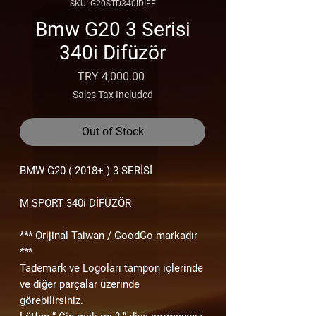
SKU: G20STD340iDIFF
Bmw G20 3 Serisi
340i Difüzör
Price
TRY 4,000.00
Sales Tax Included
Out of Stock
BMW G20
( 2018+ )
3 SERİSİ
M SPORT 340i DİFÜZÖR
*** Orijinal Taiwan / GoodGo markadır
***
Tademark ve Logoları tampon içlerinde
ve diğer parçalar üzerinde
görebilirsiniz.