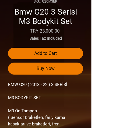
SKU: G20M3BK
Bmw G20 3 Serisi
M3 Bodykit Set
Price
TRY 23,000.00
Sales Tax Included
Add to Cart
Buy Now
BMW G20
( 2018 - 22 )
3 SERİSİ
M3 BODYKIT SET
M3 Ön Tampon
( Sensör braketleri, far yıkama
kapakları ve braketleri, fren