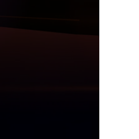
aftermarket ve performance ürünlerdir.
Youtube Kanalımızda, ürünlerimizi
aldığımız fabrikaları, fabrika içinden
ürün anlatımları, konteyner geliş ve
açılma videoları, ürün montaj
videolarını izleyebilirsiniz.
İlan resimleri orijinal ürüne aittir.
Diğer ürünlerimiz ;
( Carbon ya da ABS/PP plastik olarak )
Bodykit, ön lip ve flaplar, ön panjur,
ayna kapak setler, tavan ve bagaj
spoiler, difüzör, kaput, çamurluk, far ve
stop grupları, direksiyon, multimedya
sistem ve Akrapovic egzos uçları da
mevcuttur.
Anlaşmalı Kargo Firmaları ile gönderim
yapılmaktadır.