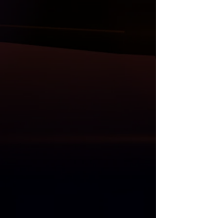
** Ürünler Taiwan, Almanya, Belçika, İtalya,
ayna kapak setler, tavan ve bagaj
Danimarka, Litvanya ve Finlandiya’dan
spoiler, difüzör, kaput, çamurluk, far ve
kendi ithalatımızdır **
stop grupları, direksiyon, multimedya
sistem ve Akrapovic egzos uçları da
mevcuttur.
Anlaşmalı Kargo Firmaları ile gönderim
yapılmaktadır.
Kargo öncesi, size gelecek olan
ürünlerin her parçası kontrol edilmekle
birlikte resim ve videoları Whatsapp
üzerinden gönderilmektedir.
Kargo teslim alma süresinde, kargo
görevlisi ile birlikte ürünler açılıp
kontrol edilmelidir. Kargo teslimatı
esnasında kontrol edilmeyen ürünlerde
oluşacak zararlardan ötürü sorumluluk
ve iade kabul edilmemektedir.
"
Mağazadan Teslim Al
" seçeneğinde 1