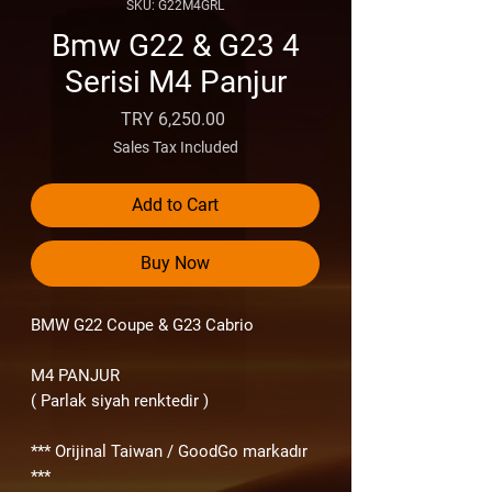
SKU: G22M4GRL
Bmw G22 & G23 4
Serisi M4 Panjur
Price
TRY 6,250.00
Sales Tax Included
Add to Cart
Buy Now
BMW G22 Coupe & G23 Cabrio
M4 PANJUR
( Parlak siyah renktedir )
*** Orijinal Taiwan / GoodGo markadır
***