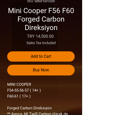
SKU: MINIF56FGSW
Mini Cooper F56 F60
Forged Carbon
Direksiyon
Price
TRY 14,500.00
Sales Tax Included
Add to Cart
Buy Now
MINI COOPER
F54-55-56-57 ( 14+ )
F60-61 ( 17+ )
Forged Carbon Direksiyon
** Ayrıca, 6K Twill Carbon olarak da