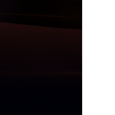
( Carbon ya da ABS/PP plastik olarak )
Bodykit, ön lip ve flaplar, ön panjur,
ayna kapak setler, tavan ve bagaj
spoiler, difüzör, kaput, çamurluk, far ve
stop grupları, direksiyon, multimedya
sistem ve Akrapovic egzos uçları da
mevcuttur.
Anlaşmalı Kargo Firmaları ile gönderim
yapılmaktadır.
Kargo öncesi, size gelecek olan
ürünlerin her parçası kontrol edilmekle
birlikte resim ve videoları Whatsapp
üzerinden gönderilmektedir.
Kargo teslim alma süresinde, kargo
görevlisi ile birlikte ürünler açılıp
kontrol edilmelidir. Kargo teslimatı
esnasında kontrol edilmeyen ürünlerde
oluşacak zararlardan ötürü sorumluluk