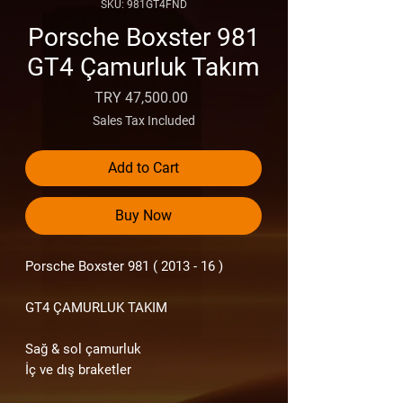
SKU: 981GT4FND
Porsche Boxster 981
GT4 Çamurluk Takım
Price
TRY 47,500.00
Sales Tax Included
Add to Cart
Buy Now
Porsche Boxster 981 ( 2013 - 16 )
GT4 ÇAMURLUK TAKIM
Sağ & sol çamurluk
İç ve dış braketler