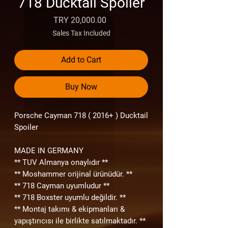
718 Ducktail Spoiler
Price
TRY 20,000.00
Sales Tax Included
Add to Cart
Buy Now
Porsche Cayman 718 ( 2016+ ) Ducktail
Spoiler
MADE IN GERMANY
** TUV Almanya onaylıdır **
** Moshammer orijinal ürünüdür. **
** 718 Cayman uyumludur **
** 718 Boxster uyumlu değildir. **
** Montaj takımı & ekipmanları &
yapıştırıcısı ile birlikte satılmaktadır. **