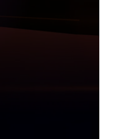
oluşacak zararlardan ötürü sorumluluk
ve iade kabul edilmemektedir.
"
Mağazadan Teslim Al
" seçeneğinde 1
hafta içinde alınmayan ürünler için 8.
gün ücret iadesi yapılıp, satış süreci
iptal edilmektedir. Bu seçenek ile satin
alma işlemi yapıldığı takdirde ; ürün 7
gün içinde mağazadan alınmadığı
takdirde 8.gün iade koşulu kabul
edilmiş sayılmaktadır.