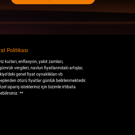
aldığımız fabrikaları, fabrika içinden ürün
anlatımları, konteyner geliş ve açılma
videoları, ürün montaj videolarını
izleyebilirsiniz.
İlan resimleri orijinal ürüne aittir.
Diğer ürünlerimiz ;
yat Politikası
( Carbon ya da ABS/PP plastik olarak )
Bodykit, ön lip ve flaplar, ön panjur, ayna
iz kurları, enflasyon, yakıt zamları,
kapak setler, tavan ve bagaj spoiler,
gümrük vergileri, navlun fiyatlarındaki artışlar,
difüzör, kaput, çamurluk, far ve stop
kiye’deki genel fiyat oynaklıkları vb
grupları, direksiyon, multimedya sistem ve
eplerden ötürü fiyatlar günlük belirlenmektedir.
Özel sipariş istekleriniz için bizimle irtibata
Akrapovic egzos uçları da mevcuttur.
ebilirsiniz. **
Anlaşmalı Kargo Firmaları ile gönderim
yapılmaktadır.
Kargo öncesi, size gelecek olan ürünlerin
her parçası kontrol edilmekle birlikte
resim ve videoları Whatsapp üzerinden