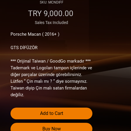
SKU: MCNDIFF
Price
TRY 9,000.00
Sales Tax Included
Porsche Macan ( 2016+ )
GTS DİFÜZÖR
*** Orijinal Taiwan / GoodGo markadır ***
Tademark ve Logoları tampon içlerinde ve
diğer parçalar üzerinde görebilirsiniz.
Lütfen “ Çin malı mı ? “ diye sormayınız.
Taiwan diyip Çin malı satan firmalardan
değiliz.
Envanterimizde olan ürünler orjinal
tamponlar ile aynı hammadeye ve aynı
Add to Cart
kalınlığa sahip 1. sınıf yan sanayi /
aftermarket ve performance ürünlerdir.
Youtube Kanalımızda, ürünlerimizi
Buy Now