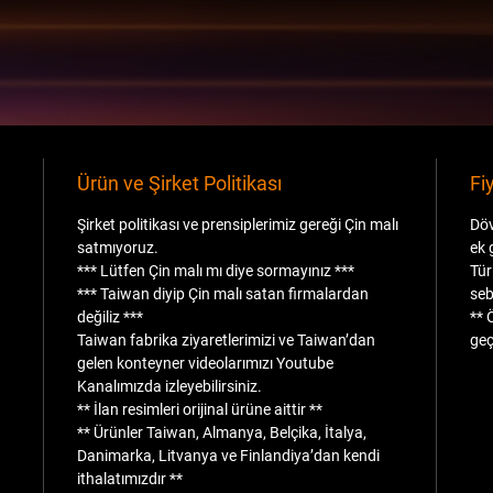
Ürün ve Şirket Politikası
Fi
Şirket politikası ve prensiplerimiz gereği Çin malı
Döv
satmıyoruz.
ek 
*** Lütfen Çin malı mı diye sormayınız ***
Tür
*** Taiwan diyip Çin malı satan firmalardan
seb
değiliz ***
** 
Taiwan fabrika ziyaretlerimizi ve Taiwan’dan
geç
gelen konteyner videolarımızı Youtube
Kanalımızda izleyebilirsiniz.
** İlan resimleri orijinal ürüne aittir **
** Ürünler Taiwan, Almanya, Belçika, İtalya,
Danimarka, Litvanya ve Finlandiya’dan kendi
ithalatımızdır **