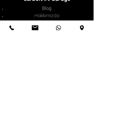
Blog
Hakkımızda
Hizmetlerimiz
Online Satış
İletişim
Müşteri Hizmetleri
M:
0532 300 82 83
|
T:
0532 300 82 83
|
info@crbnart.com
** Yunus Emre Mah. Yenidoğan Cad
No 42 B Sancaktepe İstanbul
Çerez Politikası
Teslimat & İade
Mesafeli Satış Sözleşmesi