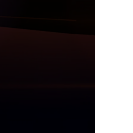
ayna kapak setler, tavan ve bagaj
spoiler, difüzör, kaput, çamurluk, far ve
stop grupları, direksiyon, multimedya
sistem ve Akrapovic egzos uçları da
mevcuttur.
Anlaşmalı Kargo Firmaları ile gönderim
yapılmaktadır.
Kargo öncesi, size gelecek olan
ürünlerin her parçası kontrol edilmekle
birlikte resim ve videoları Whatsapp
üzerinden gönderilmektedir.
Kargo teslim alma süresinde, kargo
görevlisi ile birlikte ürünler açılıp
kontrol edilmelidir. Kargo teslimatı
esnasında kontrol edilmeyen ürünlerde
oluşacak zararlardan ötürü sorumluluk
ve iade kabul edilmemektedir.
"
Mağazadan Teslim Al
" seçeneğinde 1