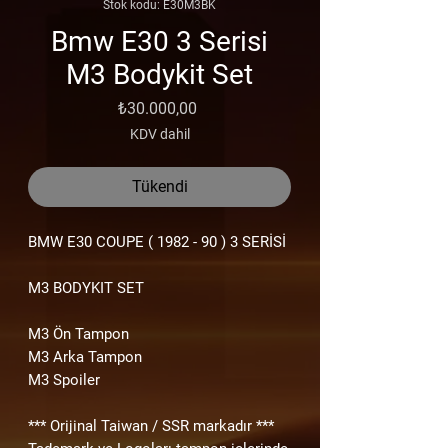
Stok kodu: E30M3BK
Bmw E30 3 Serisi
M3 Bodykit Set
Fiyat
₺30.000,00
KDV dahil
Tükendi
BMW E30
COUPE ( 1982 - 90 )
3 SERİSİ
M3 BODYKIT SET
M3 Ön Tampon
M3 Arka Tampon
M3 Spoiler
*** Orijinal Taiwan / SSR markadır ***