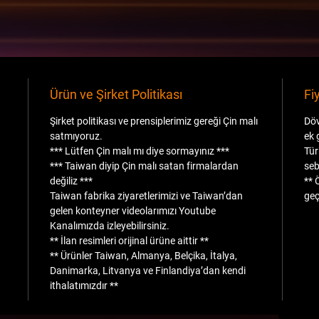
Ürün ve Şirket Politikası
Fi
Şirket politikası ve prensiplerimiz gereği Çin malı
Döv
satmıyoruz.
ek 
*** Lütfen Çin malı mı diye sormayınız ***
Tür
*** Taiwan diyip Çin malı satan firmalardan
seb
değiliz ***
** 
Taiwan fabrika ziyaretlerimizi ve Taiwan’dan
geç
gelen konteyner videolarımızı Youtube
Kanalımızda izleyebilirsiniz.
** İlan resimleri orijinal ürüne aittir **
** Ürünler Taiwan, Almanya, Belçika, İtalya,
Danimarka, Litvanya ve Finlandiya’dan kendi
ithalatımızdır **