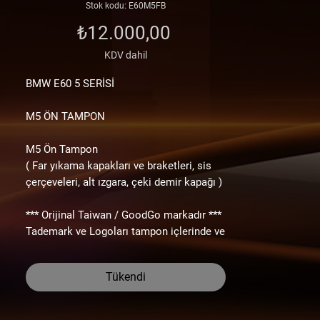
Stok kodu: E60M5FB
Fiyat
₺12.000,00
KDV dahil
BMW E60
5
SERİSİ
M5 ÖN TAMPON
M5 Ön Tampon
( Far yıkama kapakları ve braketleri, sis
çerçeveleri, alt ızgara, çeki demir kapağı )
*** Orijinal Taiwan / GoodGo markadır ***
Tademark ve Logoları tampon içlerinde ve
diğer parçalar üzerinde görebilirsiniz.
Lütfen “ Çin malı mı ? “ diye sormayınız.
Tükendi
Taiwan diyip Çin malı satan firmalardan
değiliz.
Envanterimizde olan ürünler orjinal