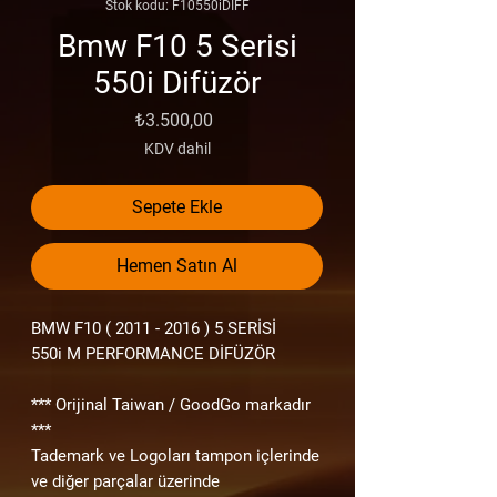
Stok kodu: F10550iDIFF
Bmw F10 5 Serisi
550i Difüzör
Fiyat
₺3.500,00
KDV dahil
Sepete Ekle
Hemen Satın Al
BMW F10
( 2011 - 2016 ) 5
SERİSİ
550i M PERFORMANCE DİFÜZÖR
*** Orijinal Taiwan / GoodGo markadır
***
Tademark ve Logoları tampon içlerinde
ve diğer parçalar üzerinde