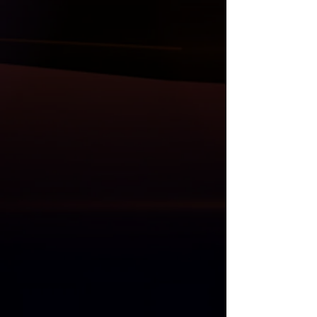
** Ürünler Taiwan, Almanya, Belçika, İtalya,
stop grupları, direksiyon, multimedya
Danimarka, Litvanya ve Finlandiya’dan
sistem ve Akrapovic egzos uçları da
kendi ithalatımızdır **
mevcuttur.
Anlaşmalı Kargo Firmaları ile gönderim
yapılmaktadır.
Kargo öncesi, size gelecek olan
ürünlerin her parçası kontrol edilmekle
birlikte resim ve videoları Whatsapp
üzerinden gönderilmektedir.
Kargo teslim alma süresinde, kargo
görevlisi ile birlikte ürünler açılıp
kontrol edilmelidir. Kargo teslimatı
esnasında kontrol edilmeyen ürünlerde
oluşacak zararlardan ötürü sorumluluk
ve iade kabul edilmemektedir.
"
Mağazadan Teslim Al
" seçeneğinde 1
hafta içinde alınmayan ürünler için 8.
gün ücret iadesi yapılıp, satış süreci