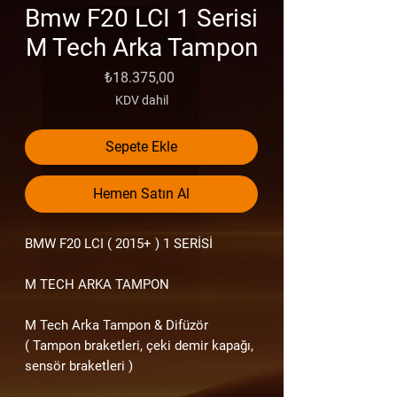
Bmw F20 LCI 1 Serisi
M Tech Arka Tampon
Fiyat
₺18.375,00
KDV dahil
Sepete Ekle
Hemen Satın Al
BMW F20 LCI
( 2015+ ) 1
SERİSİ
M TECH ARKA TAMPON
M Tech Arka Tampon & Difüzör
( Tampon braketleri, çeki demir kapağı,
sensör braketleri )