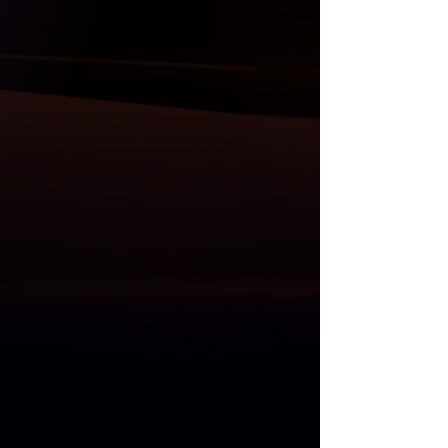
Diğer ürünlerimiz ;
( Carbon ya da ABS/PP plastik olarak )
Bodykit, ön lip ve flaplar, ön panjur,
ayna kapak setler, tavan ve bagaj
spoiler, difüzör, kaput, çamurluk, far ve
stop grupları, direksiyon, multimedya
sistem ve Akrapovic egzos uçları da
mevcuttur.
Anlaşmalı Kargo Firmaları ile gönderim
yapılmaktadır.
Kargo öncesi, size gelecek olan
ürünlerin her parçası kontrol edilmekle
birlikte resim ve videoları Whatsapp
üzerinden gönderilmektedir.
Kargo teslim alma süresinde, kargo
görevlisi ile birlikte ürünler açılıp
kontrol edilmelidir. Kargo teslimatı
esnasında kontrol edilmeyen ürünlerde
oluşacak zararlardan ötürü sorumluluk