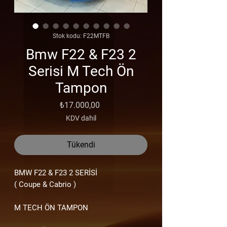
Stok kodu: F22MTFB
Bmw F22 & F23 2
Serisi M Tech Ön
Tampon
Fiyat
₺17.000,00
KDV dahil
Tükendi
BMW F22
& F23 2
SERİSİ
( Coupe & Cabrio )
M TECH ÖN TAMPON