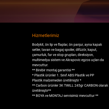
Hizmetlerimiz
Bodykit, ön lip ve flaplar, ön panjur, ayna kapak
setler, tavan ve bagaj spoiler, difüzör, kaput,
çamurluk, far ve stop grupları, direksiyon,
multimedya sistem ve Akrapovic egzos uçları da
mevcuttur.
** Birebir montaj garantisi **
* Plastik ürünler
1. Sınıf ABS Plastik
ve
PP
Plastik
malzemeden üretilmiştir *
** Carbon ürünler
3K TWILL 245gr CARBON
olarak
üretilmiştir**
**
BOYA
ve
MONTAJ
servisimiz mevcuttur **