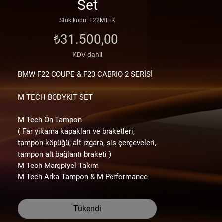
Set
Stok kodu: F22MTBK
Fiyat
₺31.500,00
KDV dahil
BMW F22
COUPE & F23 CABRIO 2
SERİSİ
M TECH BODYKIT SET
M Tech Ön Tampon
( Far yıkama kapakları ve braketleri,
tampon köpüğü, alt ızgara, sis çerçeveleri,
tampon alt bağlantı braketi )
M Tech Marşpiyel Takım
M Tech Arka Tampon & M Performance
Difüzör
( Reflektörler, tampon braketleri, çeki
Tükendi
demir kapağı, sensör braketleri )