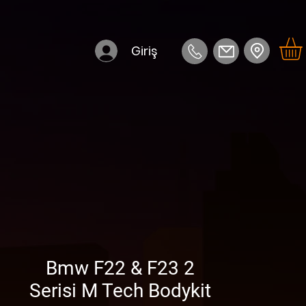
Giriş
Bmw F22 & F23 2
Serisi M Tech Bodykit