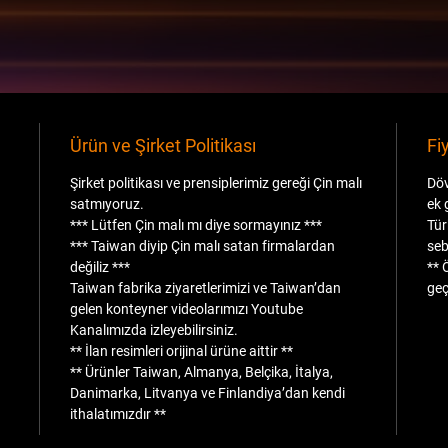
Ürün ve Şirket Politikası
Fi
Şirket politikası ve prensiplerimiz gereği Çin malı
Döv
satmıyoruz.
ek 
*** Lütfen Çin malı mı diye sormayınız ***
Tür
*** Taiwan diyip Çin malı satan firmalardan
seb
değiliz ***
** 
Taiwan fabrika ziyaretlerimizi ve Taiwan’dan
geç
gelen konteyner videolarımızı Youtube
Kanalımızda izleyebilirsiniz.
** İlan resimleri orijinal ürüne aittir **
** Ürünler Taiwan, Almanya, Belçika, İtalya,
Danimarka, Litvanya ve Finlandiya’dan kendi
ithalatımızdır **