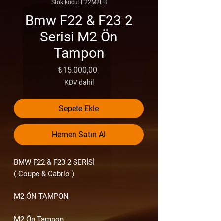
Stok kodu: F22M2FB
Bmw F22 & F23 2
Serisi M2 Ön
Tampon
Fiyat
₺15.000,00
KDV dahil
Sepete Ekle
Hemen Satın Al
BMW F22
& F23 2
SERİSİ
( Coupe & Cabrio )
M2 ÖN TAMPON
M2 Ön Tampon