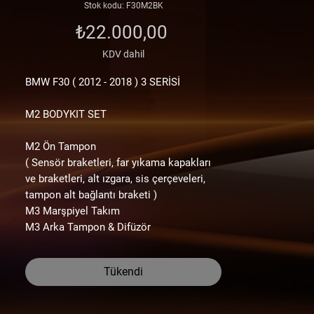
Stok kodu: F30M2BK
Fiyat
₺22.000,00
KDV dahil
BMW F30
( 2012 - 2018 )
3 SERİSİ
M2 BODYKIT SET
M2 Ön Tampon
( Sensör braketleri, far yıkama kapakları
ve braketleri, alt ızgara, sis çerçeveleri,
tampon alt bağlantı braketi )
M3 Marşpiyel Takım
M3 Arka Tampon & Difüzör
( Reflektörler, tampon demir braketi,
sensör braketleri )
Tükendi
*** Orijinal Taiwan / GoodGo markadır ***
Tademark ve Logoları tampon içlerinde ve