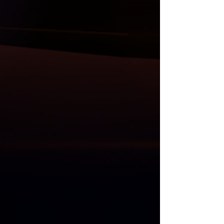
** Ürünler Taiwan, Almanya, Belçika, İtalya,
Diğer ürünlerimiz ;
Danimarka, Litvanya ve Finlandiya’dan
( Carbon ya da ABS/PP plastik olarak )
kendi ithalatımızdır **
Bodykit, ön lip ve flaplar, ön panjur,
ayna kapak setler, tavan ve bagaj
spoiler, difüzör, kaput, çamurluk, far ve
stop grupları, direksiyon, multimedya
sistem ve Akrapovic egzos uçları da
mevcuttur.
Anlaşmalı Kargo Firmaları ile gönderim
yapılmaktadır.
Kargo öncesi, size gelecek olan
ürünlerin her parçası kontrol edilmekle
birlikte resim ve videoları Whatsapp
üzerinden gönderilmektedir.
Kargo teslim alma süresinde, kargo
görevlisi ile birlikte ürünler açılıp
kontrol edilmelidir. Kargo teslimatı
esnasında kontrol edilmeyen ürünlerde