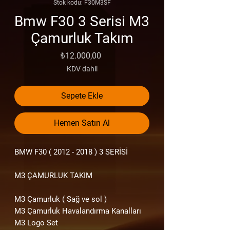
Stok kodu: F30M3SF
Bmw F30 3 Serisi M3
Çamurluk Takım
Fiyat
₺12.000,00
KDV dahil
Sepete Ekle
Hemen Satın Al
BMW F30
( 2012 - 2018 )
3 SERİSİ
M3 ÇAMURLUK TAKIM
M3 Çamurluk ( Sağ ve sol )
M3 Çamurluk Havalandırma Kanalları
M3 Logo Set