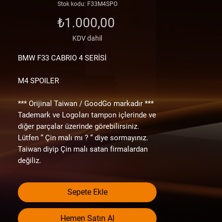
Stok kodu: F33M4SPO
Fiyat
₺1.000,00
KDV dahil
BMW F33 CABRIO 4
SERİSİ
M4 SPOILER
*** Orijinal Taiwan / GoodGo markadır ***
Tademark ve Logoları tampon içlerinde ve
diğer parçalar üzerinde görebilirsiniz.
Lütfen “ Çin malı mı ? “ diye sormayınız.
Taiwan diyip Çin malı satan firmalardan
değiliz.
Envanterimizde olan ürünler orjinal
tamponlar ile aynı hammadeye ve aynı
Sepete Ekle
kalınlığa sahip 1. sınıf yan sanayi /
aftermarket ve performance ürünlerdir.
Youtube Kanalımızda, ürünlerimizi
Hemen Satın Al