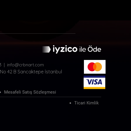
gönderilmektedir.
Kargo teslim alma süresinde, kargo
görevlisi ile birlikte ürünler açılıp kontrol
edilmelidir. Kargo teslimatı esnasında
kontrol edilmeyen ürünlerde oluşacak
zararlardan ötürü sorumluluk ve iade
kabul edilmemektedir.
"
Mağazadan Teslim Al
" seçeneğinde 1
hafta içinde alınmayan ürünler için 8. gün
ücret iadesi yapılıp, satış süreci iptal
3 |
info@crbnart.com
edilmektedir. Bu seçenek ile satin alma
 No 42 B Sancaktepe İstanbul
işlemi yapıldığı takdirde ; ürün 7 gün
içinde mağazadan alınmadığı takdirde
8.gün iade koşulu kabul edilmiş
Mesafeli Satış Sözleşmesi
sayılmaktadır.
Ticari Kimlik