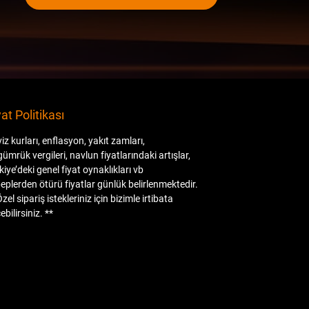
aldığımız fabrikaları, fabrika içinden ürün
anlatımları, konteyner geliş ve açılma
videoları, ürün montaj videolarını
izleyebilirsiniz.
İlan resimleri orijinal ürüne aittir.
Diğer ürünlerimiz ;
yat Politikası
( Carbon ya da ABS/PP plastik olarak )
Bodykit, ön lip ve flaplar, ön panjur, ayna
iz kurları, enflasyon, yakıt zamları,
kapak setler, tavan ve bagaj spoiler,
gümrük vergileri, navlun fiyatlarındaki artışlar,
difüzör, kaput, çamurluk, far ve stop
kiye’deki genel fiyat oynaklıkları vb
grupları, direksiyon, multimedya sistem ve
eplerden ötürü fiyatlar günlük belirlenmektedir.
Özel sipariş istekleriniz için bizimle irtibata
Akrapovic egzos uçları da mevcuttur.
ebilirsiniz. **
Anlaşmalı Kargo Firmaları ile gönderim
yapılmaktadır.
Kargo öncesi, size gelecek olan ürünlerin
her parçası kontrol edilmekle birlikte
resim ve videoları Whatsapp üzerinden