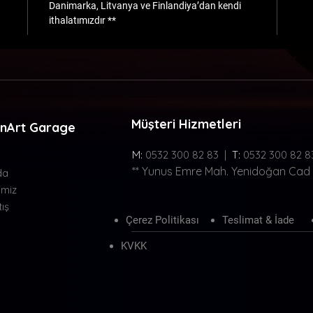
Danimarka, Litvanya ve Finlandiya’dan kendi
ithalatımızdır **
Müşteri Hizmetleri
nArt Garage
M:
0532 300 82 83 |
T:
0532 300 82 8
** Yunus Emre Mah. Yenidoğan Cad
da
imiz
ış
Çerez Politikası
Teslimat & İade
KVKK