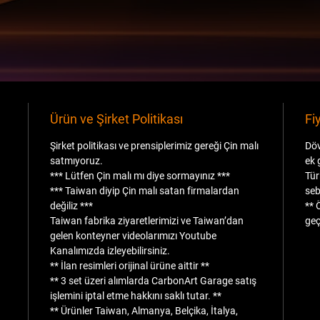
Ürün ve Şirket Politikası
Fi
Şirket politikası ve prensiplerimiz gereği Çin malı
Döv
satmıyoruz.
ek 
*** Lütfen Çin malı mı diye sormayınız ***
Tür
*** Taiwan diyip Çin malı satan firmalardan
seb
değiliz ***
** 
Taiwan fabrika ziyaretlerimizi ve Taiwan’dan
geç
gelen konteyner videolarımızı Youtube
Kanalımızda izleyebilirsiniz.
** İlan resimleri orijinal ürüne aittir **
** 3 set üzeri alımlarda CarbonArt Garage satış
işlemini iptal etme hakkını saklı tutar. **
** Ürünler Taiwan, Almanya, Belçika, İtalya,