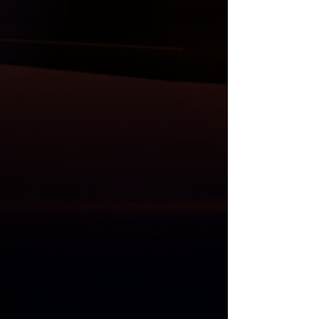
ayna kapak setler, tavan ve bagaj
spoiler, difüzör, kaput, çamurluk, far ve
stop grupları, direksiyon, multimedya
sistem ve Akrapovic egzos uçları da
mevcuttur.
Anlaşmalı Kargo Firmaları ile gönderim
yapılmaktadır.
Kargo öncesi, size gelecek olan
ürünlerin her parçası kontrol edilmekle
birlikte resim ve videoları Whatsapp
üzerinden gönderilmektedir.
Kargo teslim alma süresinde, kargo
görevlisi ile birlikte ürünler açılıp
kontrol edilmelidir. Kargo teslimatı
esnasında kontrol edilmeyen ürünlerde
oluşacak zararlardan ötürü sorumluluk
ve iade kabul edilmemektedir.
"
Mağazadan Teslim Al
" seçeneğinde 1