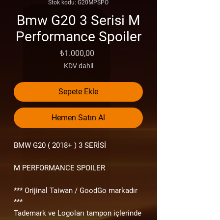
Stok kodu: G20MPSPO
Bmw G20 3 Serisi M
Performance Spoiler
Fiyat
₺1.000,00
KDV dahil
Sepete Ekle
Hemen Satın Al
BMW G20
( 2018+ )
3 SERİSİ
M PERFORMANCE SPOILER
*** Orijinal Taiwan / GoodGo markadır
***
Tademark ve Logoları tampon içlerinde