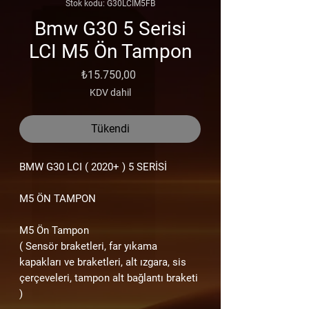
Stok kodu: G30LCIM5FB
Bmw G30 5 Serisi
LCI M5 Ön Tampon
Fiyat
₺15.750,00
KDV dahil
Tükendi
BMW G30 LCI
( 2020+ ) 5
SERİSİ
M5 ÖN TAMPON
M5 Ön Tampon
( Sensör braketleri, far yıkama
kapakları ve braketleri, alt ızgara, sis
çerçeveleri, tampon alt bağlantı braketi
)