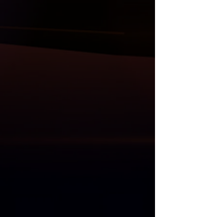
Diğer ürünlerimiz ;
( Carbon ya da ABS/PP plastik olarak )
Bodykit, ön lip ve flaplar, ön panjur,
ayna kapak setler, tavan ve bagaj
spoiler, difüzör, kaput, çamurluk, far ve
stop grupları, direksiyon, multimedya
sistem ve Akrapovic egzos uçları da
mevcuttur.
Anlaşmalı Kargo Firmaları ile gönderim
yapılmaktadır.
Kargo öncesi, size gelecek olan
ürünlerin her parçası kontrol edilmekle
birlikte resim ve videoları Whatsapp
üzerinden gönderilmektedir.
Kargo teslim alma süresinde, kargo
görevlisi ile birlikte ürünler açılıp
kontrol edilmelidir. Kargo teslimatı
esnasında kontrol edilmeyen ürünlerde